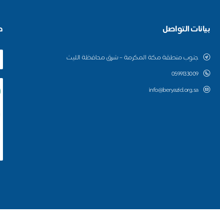
بيانات التواصل
ط
جنوب منطقة مكة المكرمة – شرق محافظة الليث
0599133009
info@beryazid.org.sa
جمعية البر الخيرية ببني يزيد